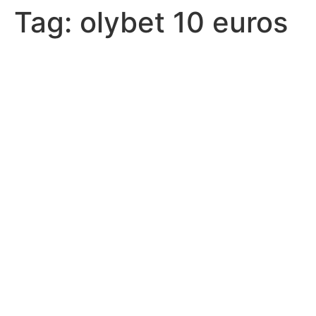
Tag:
olybet 10 euros